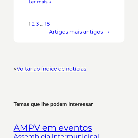
Ler mais →
1
2
3
…
18
Artigos mais antigos
→
↖︎
Voltar ao índice de notícias
Temas que lhe podem interessar
AMPV em eventos
Assembleia Intermunicipal