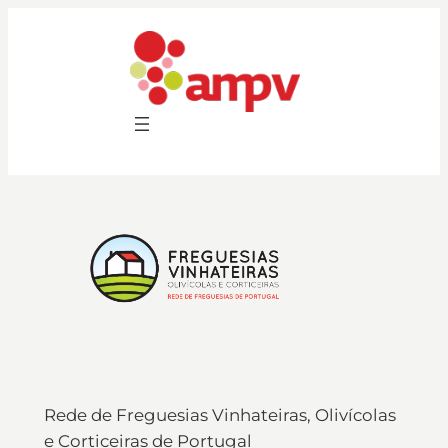
Saltar
para
o
conteúdo
Rede de Freguesias Vinhateiras, Olivícolas
e Corticeiras de Portugal