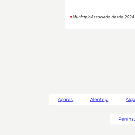
♥︎
Município
Associado desde 2024
Açores
Alentejo
Alg
Penínsu