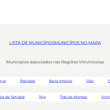
LISTA DE MUNICÍPIOS
MUNICÍPOS NO MAPA
Municípios associados nas Regiões Vitivinícolas
arve
Bairrada
Beira Interior
Dão
D
la de Setúbal
Tejo
Trás-os-Montes
Vinh