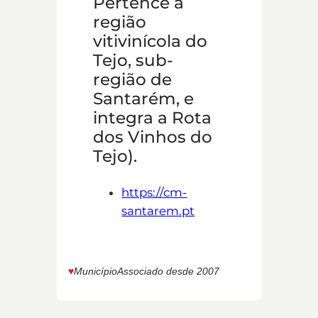
Pertence à
região
vitivinícola do
Tejo, sub-
região de
Santarém, e
integra a Rota
dos Vinhos do
Tejo).
https://cm-
santarem.pt
♥︎
Município
Associado desde 2007