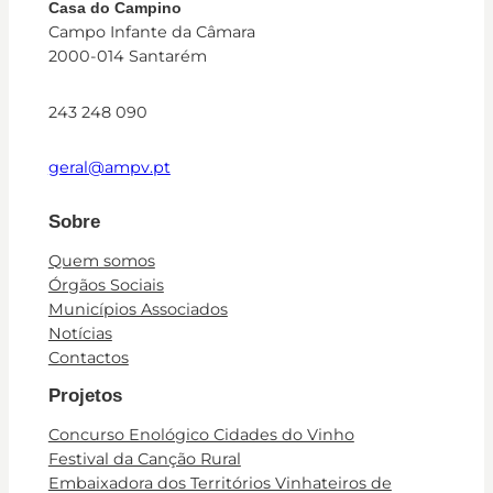
Casa do Campino
Campo Infante da Câmara
2000-014 Santarém
243 248 090
geral@ampv.pt
Sobre
Quem somos
Órgãos Sociais
Municípios Associados
Notícias
Contactos
Projetos
Concurso Enológico Cidades do Vinho
Festival da Canção Rural
Embaixadora dos Territórios Vinhateiros de