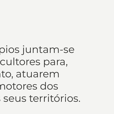
pios juntam-se
icultores para,
to, atuarem
otores dos
seus territórios.