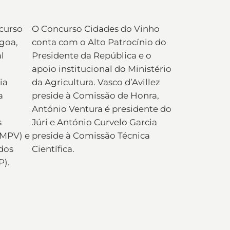
curso
O Concurso Cidades do Vinho
goa,
conta com o Alto Patrocínio do
l
Presidente da República e o
apoio institucional do Ministério
ia
da Agricultura. Vasco d’Avillez
a
preside à Comissão de Honra,
António Ventura é presidente do
s
Júri e António Curvelo Garcia
AMPV) e
preside à Comissão Técnica
dos
Científica.
P).