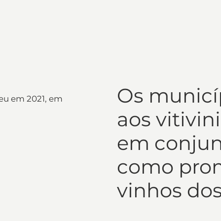
Os municí
reu em 2021, em
aos vitivin
em conjun
como prom
vinhos dos 