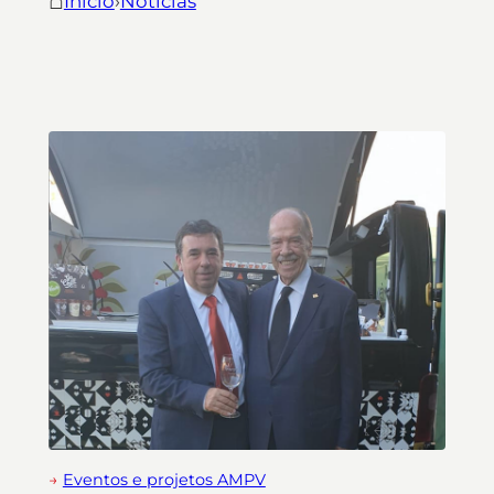
⌂
Início
›
Notícias
→
Eventos e projetos AMPV