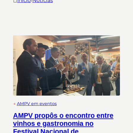
⌂
Início
›
Notícias
→
AMPV em eventos
AMPV propôs o encontro entre
vinhos e gastronomia no
Festival Nacional de