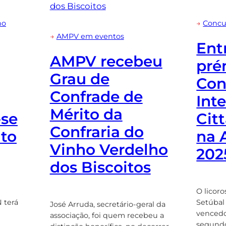
ho
→
Concu
→
AMPV em eventos
Ent
AMPV recebeu
pré
Grau de
Con
Confrade de
Int
Mérito da
-se
Cit
Confraria do
to
na 
Vinho Verdelho
202
dos Biscoitos
O licor
 terá
Setúbal
José Arruda, secretário-geral da
vencedor
associação, foi quem recebeu a
segundo