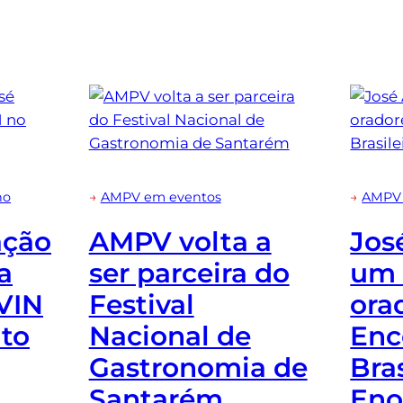
ho
→
AMPV em eventos
→
AMPV 
ação
AMPV volta a
Jos
a
ser parceira do
um 
VIN
Festival
ora
to
Nacional de
Enc
Gastronomia de
Bras
Santarém
Eno