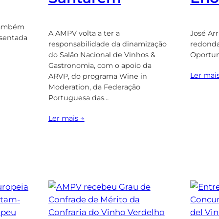
também
A AMPV volta a ter a
José Arr
esentada
responsabilidade da dinamização
redonda
do Salão Nacional de Vinhos &
Oportun
Gastronomia, com o apoio da
Ler mai
ARVP, do programa Wine in
Moderation, da Federação
Portuguesa das…
Ler mais →