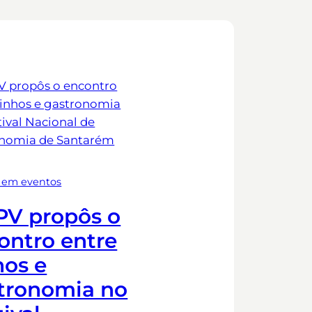
em eventos
V propôs o
ontro entre
hos e
tronomia no