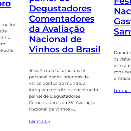
Fest
bro
Degustadores
Nac
Comentadores
Gas
smo foi
da Avaliação
San
Rede
Nacional de
Vinho
 um
Vinhos do Brasil
e 2019.
Durante 
os visi
este am
José Arruda foi uma das 16
zona cen
personalidades, oriundas de
entrada
vários pontos do mundo, a
integrar o restrito e conceituado
Ler mai
painel de Degustadores
Comentadores da 33ª Avaliação
Nacional de Vinhos –…
Ler mais →