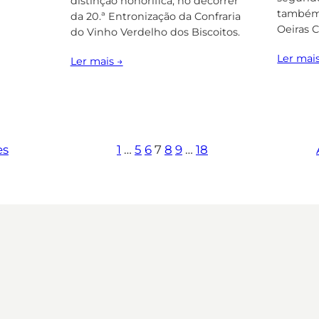
distinção honorífica, no decorrer
também 
da 20.ª Entronização da Confraria
Oeiras C
do Vinho Verdelho dos Biscoitos.
Ler mai
Ler mais →
es
1
…
5
6
7
8
9
…
18