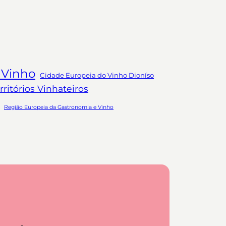
 Vinho
Cidade Europeia do Vinho Dioníso
ritórios Vinhateiros
Região Europeia da Gastronomia e Vinho