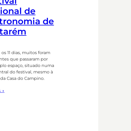
ival
ional de
tronomia de
tarém
os 11 dias, muitos foram
tantes que passaram por
plo espaço, situado numa
tral do festival, mesmo à
 da Casa do Campino.
s →