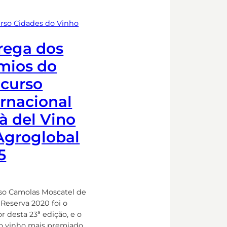
rso Cidades do Vinho
rega dos
mios do
curso
ernacional
tà del Vino
Agroglobal
5
oso Camolas Moscatel de
 Reserva 2020 foi o
 desta 23ª edição, e o
 vinho mais premiado