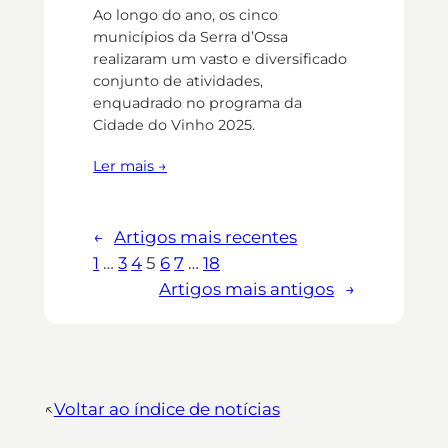
Ao longo do ano, os cinco
municípios da Serra d’Ossa
realizaram um vasto e diversificado
conjunto de atividades,
enquadrado no programa da
Cidade do Vinho 2025.
Ler mais →
←
Artigos mais recentes
1
…
3
4
5
6
7
…
18
Artigos mais antigos
→
↖︎
Voltar ao índice de notícias