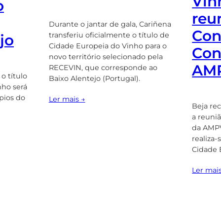
Vin
o
reu
Durante o jantar de gala, Cariñena
Con
transferiu oficialmente o título de
jo
Cidade Europeia do Vinho para o
Con
novo território selecionado pela
AM
RECEVIN, que corresponde ao
o título
Baixo Alentejo (Portugal).
nho será
pios do
Ler mais →
Beja rec
a reuni
da AMPV
realiza-
Cidade 
Ler mai