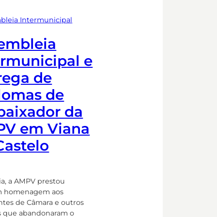
bleia Intermunicipal
embleia
ermunicipal e
rega de
lomas de
aixador da
V em Viana
Castelo
ia, a AMPV prestou
 homenagem aos
ntes de Câmara e outros
s que abandonaram o