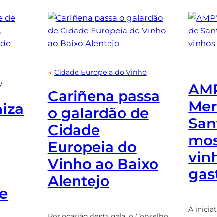
→
Cidade Europeia do Vinho
AMP
V
Cariñena passa
Mer
iza
o galardão de
San
Cidade
mos
Europeia do
vin
Vinho ao Baixo
gas
Alentejo
de
A inicia
Por ocasião desta gala, o Conselho