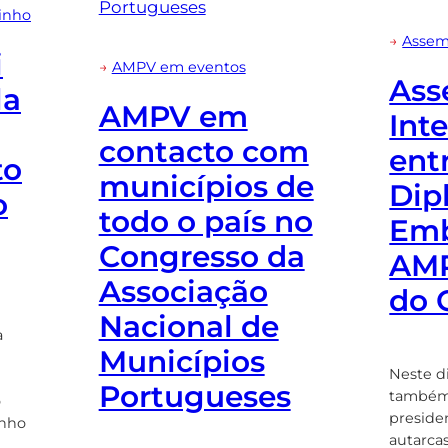
inho
→
Assem
i
→
AMPV em eventos
Ass
la
AMPV em
Int
contacto com
ent
to
municípios de
Dip
o
todo o país no
Emb
Congresso da
AMP
Associação
do 
Nacional de
a
Municípios
Neste d
Portugueses
também
o
preside
inho
autarca