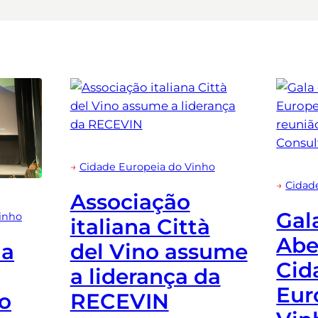
→
Cidade Europeia do Vinho
→
Cidad
Associação
Gal
inho
italiana Città
Abe
da
del Vino assume
Cid
a liderança da
Eur
o
RECEVIN