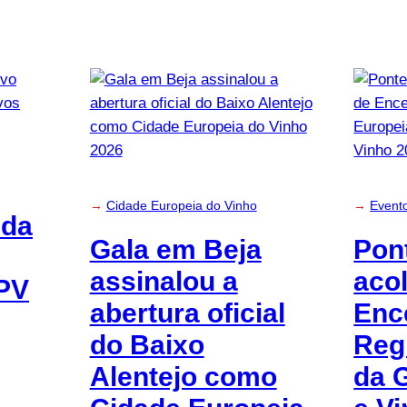
→
Cidade Europeia do Vinho
→
Event
nda
Gala em Beja
Pon
assinalou a
acol
PV
abertura oficial
Enc
do Baixo
Reg
Alentejo como
da 