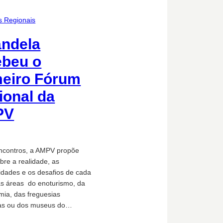
s Regionais
andela
ebeu o
meiro Fórum
ional da
PV
ncontros, a AMPV propõe
sobre a realidade, as
lidades e os desafios de cada
as áreas do enoturismo, da
mia, das freguesias
ras ou dos museus do…