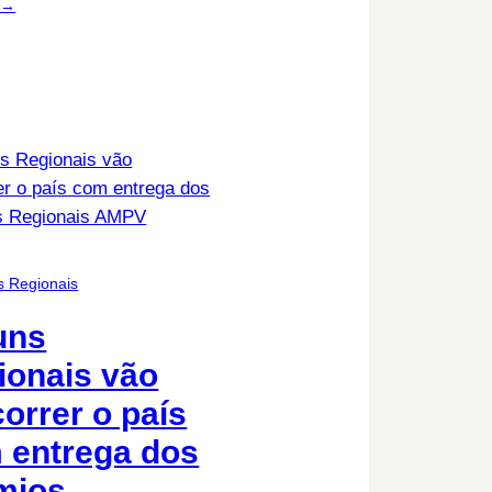
 →
s Regionais
uns
ionais vão
orrer o país
 entrega dos
mios