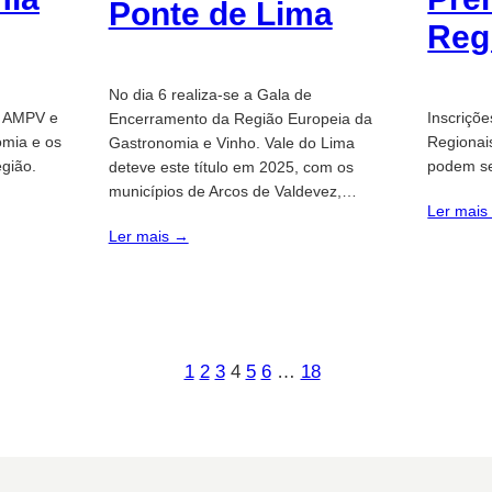
Ponte de Lima
Reg
No dia 6 realiza-se a Gala de
la AMPV e
Inscriçõ
Encerramento da Região Europeia da
omia e os
Regionai
Gastronomia e Vinho. Vale do Lima
gião.
podem ser
deteve este título em 2025, com os
municípios de Arcos de Valdevez,…
Ler mais
Ler mais →
1
2
3
4
5
6
…
18