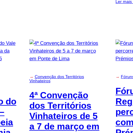
Ler mais
→
Convenção dos Territórios
→
Fórun
Vinhateiros
Fór
4ª Convenção
o do
Reg
dos Territórios
 –
perc
Vinhateiros de 5
eia
com
a 7 de março em
mia
Pré