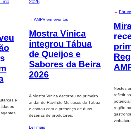
→
Fórun
→
AMPV em eventos
Mir
Mostra Vínica
rec
veu
integrou Tábua
pri
ão
de Queijos e
Reg
os
Sabores da Beira
AM
em
2026
a
Nestes e
refletir 
A Mostra Vínica decorreu no primeiro
utarcas e
potencia
andar do Pavilhão Multiusos de Tábua
ntidades
região n
e contou com a presença de duas
e agentes
gastrono
dezenas de produtores.
vinhatei
Ler mais →