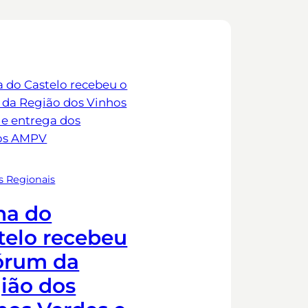
s Regionais
na do
telo recebeu
órum da
ião dos