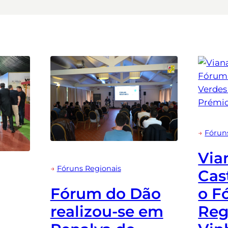
→
Fórun
Via
→
Fóruns Regionais
Cas
o F
Fórum do Dão
Reg
realizou-se em