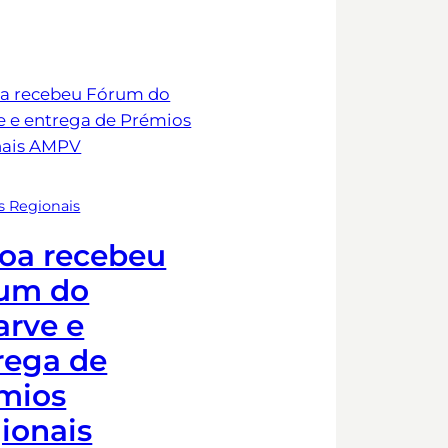
s Regionais
oa recebeu
um do
arve e
rega de
mios
ionais