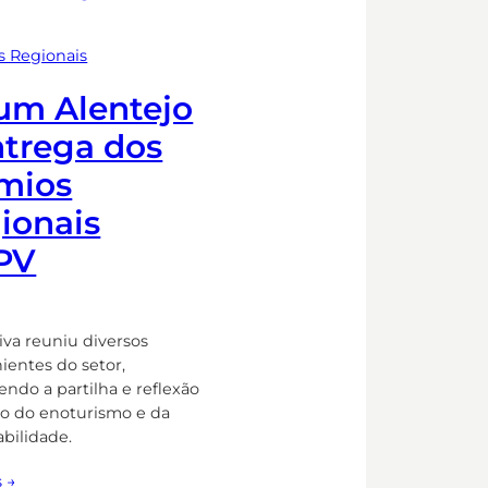
s Regionais
um Alentejo
ntrega dos
mios
ionais
PV
tiva reuniu diversos
ientes do setor,
ndo a partilha e reflexão
o do enoturismo e da
abilidade.
s →