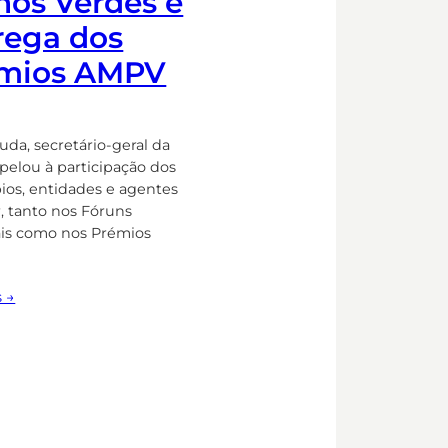
hos Verdes e
rega dos
mios AMPV
uda, secretário-geral da
pelou à participação dos
ios, entidades e agentes
r, tanto nos Fóruns
is como nos Prémios
s →