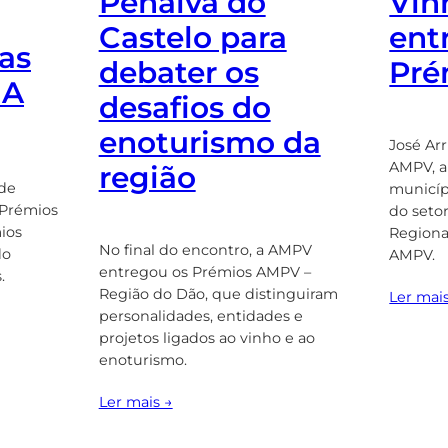
Vin
Penalva do
ent
Castelo para
 as
Pré
debater os
NA
desafios do
enoturismo da
José Arr
AMPV, a
região
 de
municíp
 Prémios
do seto
ios
Regiona
No final do encontro, a AMPV
do
AMPV.
entregou os Prémios AMPV –
.
Região do Dão, que distinguiram
Ler mai
personalidades, entidades e
projetos ligados ao vinho e ao
enoturismo.
Ler mais →