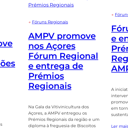
→
Fórun
→
Fóruns Regionais
Fór
AMPV promove
e e
ove
nos Açores
Pré
Fórum Regional
Reg
iões
e entrega de
AM
Prémios
Regionais
A inicia
interven
promove
Na Gala da Vitivinicultura dos
em torn
Açores, a AMPV entregou os
sustent
Prémios Regionais da região e um
is
diploma à freguesia de Biscoitos
Ler mai