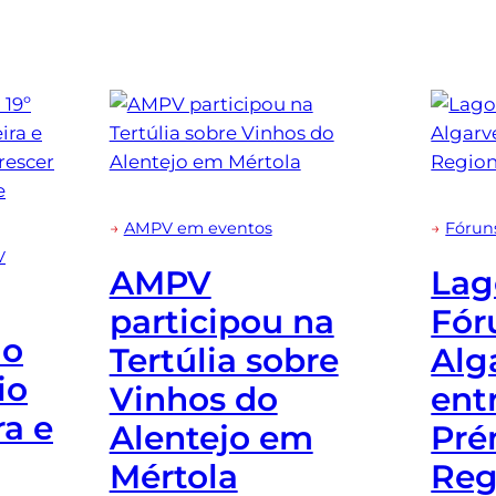
→
AMPV em eventos
→
Fórun
V
AMPV
Lag
participou na
Fór
 o
Tertúlia sobre
Alg
io
Vinhos do
ent
a e
Alentejo em
Pré
Mértola
Reg