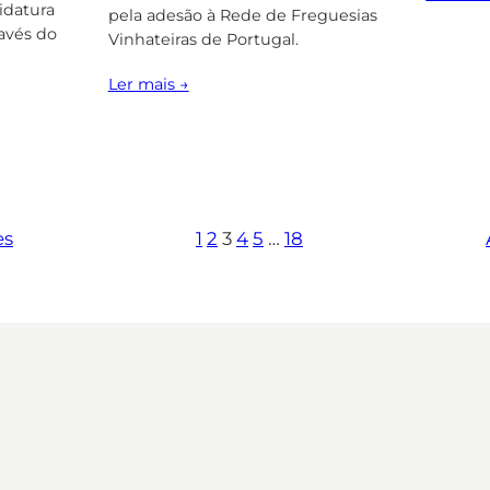
idatura
pela adesão à Rede de Freguesias
ravés do
Vinhateiras de Portugal.
Ler mais →
es
1
2
3
4
5
…
18