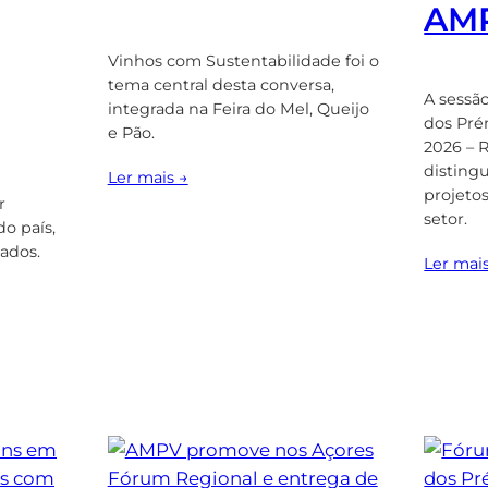
AM
Vinhos com Sustentabilidade foi o
tema central desta conversa,
A sessã
integrada na Feira do Mel, Queijo
dos Pré
e Pão.
2026 – 
disting
Ler mais →
projetos
r
setor.
o país,
ados.
Ler mai