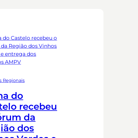
s Regionais
na do
telo recebeu
órum da
ião dos