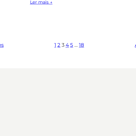
Ler mais →
es
1
2
3
4
5
…
18