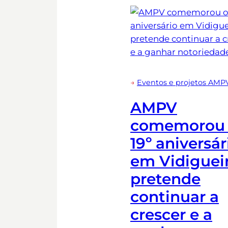
→
Eventos e projetos AMP
AMPV
comemorou
19º aniversár
em Vidigueir
pretende
continuar a
crescer e a