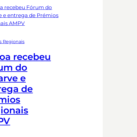
s Regionais
oa recebeu
um do
arve e
rega de
mios
ionais
PV