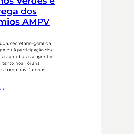
hos Verdes e
rega dos
mios AMPV
uda, secretário-geral da
pelou à participação dos
ios, entidades e agentes
r, tanto nos Fóruns
is como nos Prémios
s →