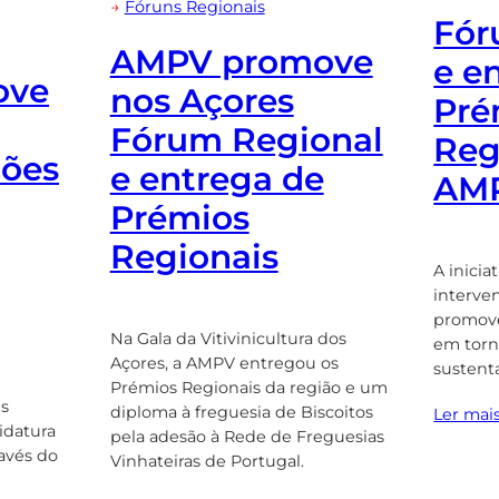
→
Fóruns Regionais
Fór
AMPV promove
e e
ove
nos Açores
Pré
Fórum Regional
Reg
iões
e entrega de
AM
Prémios
Regionais
A inicia
interven
promove
Na Gala da Vitivinicultura dos
em torn
Açores, a AMPV entregou os
sustent
Prémios Regionais da região e um
is
diploma à freguesia de Biscoitos
Ler mai
idatura
pela adesão à Rede de Freguesias
ravés do
Vinhateiras de Portugal.