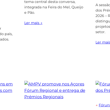
tema central desta conversa,
A sessã
integrada na Feira do Mel, Queijo
dos Pré
e Pão.
2026 – 
disting
Ler mais →
projetos
r
setor.
o país,
ados.
Ler mai
→
Fórun