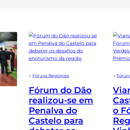
→
Fóruns Regionais
→
Fórun
Fórum do Dão
Via
realizou-se em
Cas
Penalva do
o F
Castelo para
Reg