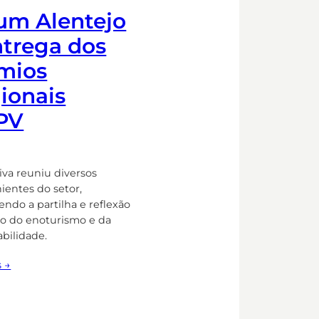
um Alentejo
ntrega dos
mios
ionais
PV
tiva reuniu diversos
ientes do setor,
ndo a partilha e reflexão
o do enoturismo e da
abilidade.
s →