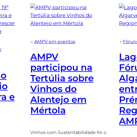
→
AMPV em eventos
→
Fórun
V
AMPV
Lag
participou na
Fór
 o
Tertúlia sobre
Alg
io
Vinhos do
ent
a e
Alentejo em
Pré
Mértola
Reg
AM
Vinhos com Sustentabilidade foi o