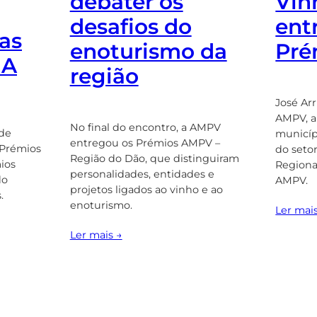
debater os
Vin
desafios do
ent
 as
enoturismo da
Pré
NA
região
José Arr
AMPV, a
No final do encontro, a AMPV
 de
municíp
entregou os Prémios AMPV –
 Prémios
do seto
Região do Dão, que distinguiram
ios
Regiona
personalidades, entidades e
do
AMPV.
projetos ligados ao vinho e ao
.
enoturismo.
Ler mai
Ler mais →