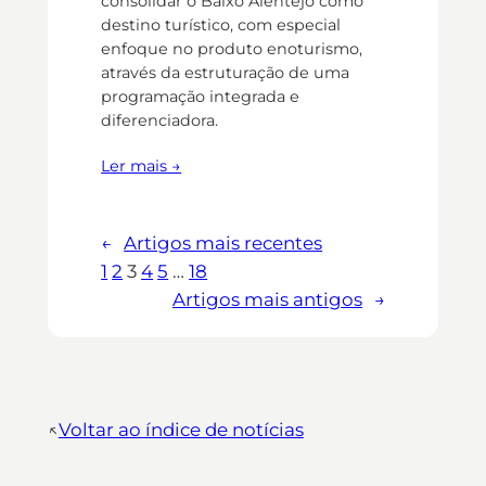
consolidar o Baixo Alentejo como
destino turístico, com especial
enfoque no produto enoturismo,
através da estruturação de uma
programação integrada e
diferenciadora.
Ler mais →
←
Artigos mais recentes
1
2
3
4
5
…
18
Artigos mais antigos
→
↖︎
Voltar ao índice de notícias