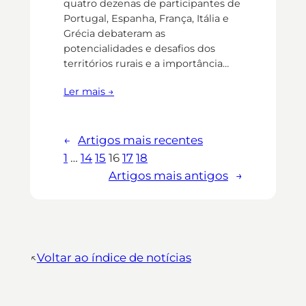
quatro dezenas de participantes de
Portugal, Espanha, França, Itália e
Grécia debateram as
potencialidades e desafios dos
territórios rurais e a importância…
Ler mais →
←
Artigos mais recentes
1
…
14
15
16
17
18
Artigos mais antigos
→
↖︎
Voltar ao índice de notícias