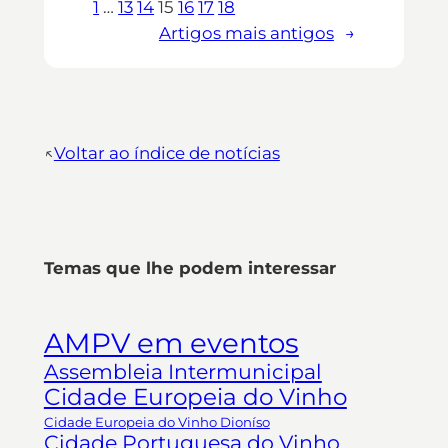
1
…
13
14
15
16
17
18
Artigos mais antigos
→
↖︎
Voltar ao índice de notícias
Temas que lhe podem interessar
AMPV em eventos
Assembleia Intermunicipal
Cidade Europeia do Vinho
Cidade Europeia do Vinho Dioníso
Cidade Portuguesa do Vinho