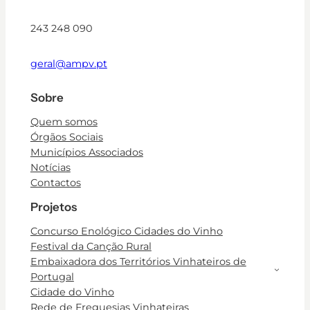
243 248 090
geral@ampv.pt
Sobre
Quem somos
Órgãos Sociais
Municípios Associados
Notícias
Contactos
Projetos
Concurso Enológico Cidades do Vinho
Festival da Canção Rural
Embaixadora dos Territórios Vinhateiros de
Portugal
Cidade do Vinho
Rede de Freguesias Vinhateiras