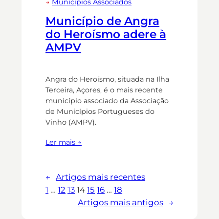
→
Municípios Associados
Município de Angra
do Heroísmo adere à
AMPV
Angra do Heroísmo, situada na Ilha
Terceira, Açores, é o mais recente
município associado da Associação
de Municípios Portugueses do
Vinho (AMPV).
Ler mais →
←
Artigos mais recentes
1
…
12
13
14
15
16
…
18
Artigos mais antigos
→