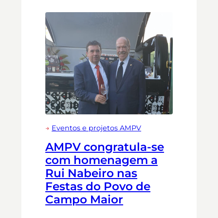
→
Eventos e projetos AMPV
AMPV congratula-se
com homenagem a
Rui Nabeiro nas
Festas do Povo de
Campo Maior