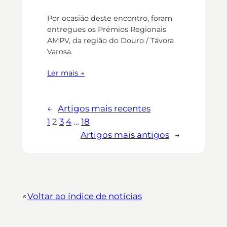
Por ocasião deste encontro, foram
entregues os Prémios Regionais
AMPV, da região do Douro / Távora
Varosa.
Ler mais →
←
Artigos mais recentes
1
2
3
4
…
18
Artigos mais antigos
→
↖︎
Voltar ao índice de notícias