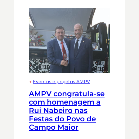
→
Eventos e projetos AMPV
AMPV congratula-se
com homenagem a
Rui Nabeiro nas
Festas do Povo de
Campo Maior