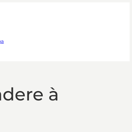
pa
adere à