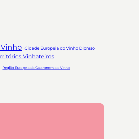
 Vinho
Cidade Europeia do Vinho Dioníso
ritórios Vinhateiros
Região Europeia da Gastronomia e Vinho