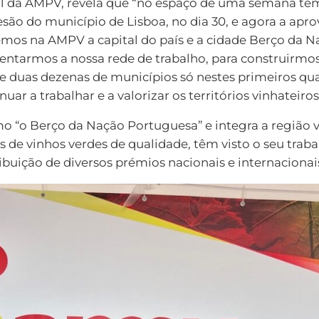
ral da AMPV, revela que “no espaço de uma semana te
esão do município de Lisboa, no dia 30, e agora a apr
mos na AMPV a capital do país e a cidade Berço da 
entarmos a nossa rede de trabalho, para construirm
e duas dezenas de municípios só nestes primeiros qu
r a trabalhar e a valorizar os territórios vinhateiros
 “o Berço da Nação Portuguesa” e integra a região vi
as de vinhos verdes de qualidade, têm visto o seu tra
ribuição de diversos prémios nacionais e internacionai