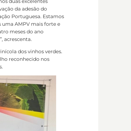
mos duas excelentes
ovação da adesão do
Nação Portuguesa. Estamos
os uma AMPV mais forte e
atro meses do ano
”, acrescenta.
nícola dos vinhos verdes.
balho reconhecido nos
s.