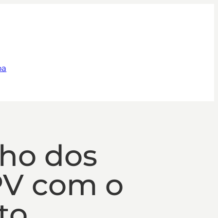
pa
lho dos
PV com o
to