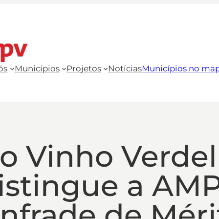
ós
Municípios
Projetos
Notícias
Municípios no ma
do Vinho Verde
distingue a AM
nfrade de Méri