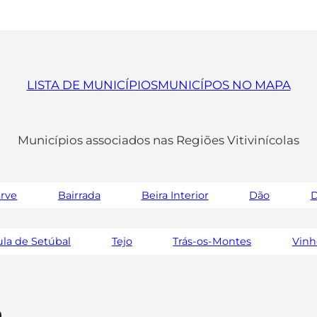
LISTA DE MUNICÍPIOS
MUNICÍPOS NO MAPA
Municípios associados nas Regiões Vitivinícolas
arve
Bairrada
Beira Interior
Dão
D
la de Setúbal
Tejo
Trás-os-Montes
Vinh