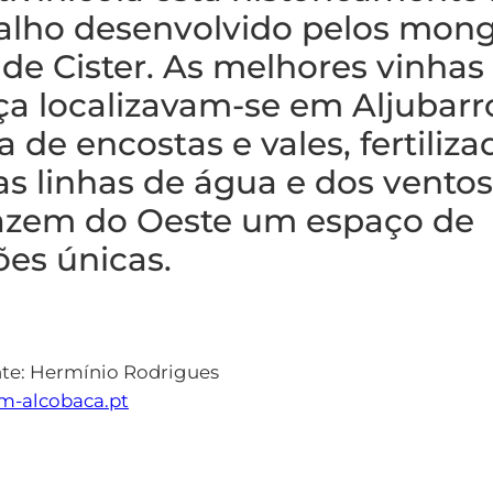
balho desenvolvido pelos mon
e Cister. As melhores vinhas
a localizavam-se em Aljubarr
 de encostas e vales, fertiliza
as linhas de água e dos vento
fazem do Oeste um espaço de
es únicas.
nte: Hermínio Rodrigues
cm-alcobaca.pt