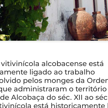
 vitivinícola alcobacense está
camente ligado ao trabalho
olvido pelos monges da Orde
(que administraram o território
de Alcobaça do séc. XII ao séc.
itivinícola está historicamente