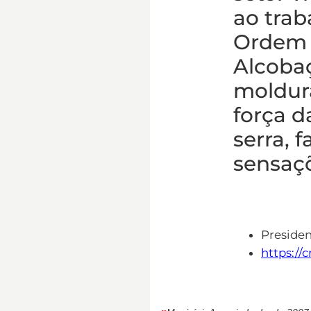
ao tra
Ordem d
Alcobaç
moldura
força d
serra, 
sensaçõ
Preside
https://