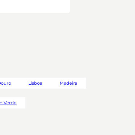
ouro
Lisboa
Madeira
o Verde