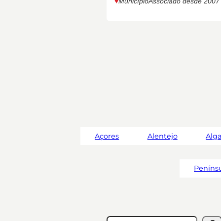
♥︎
Município
Associado desde 2007
Açores
Alentejo
Alg
Penínsu