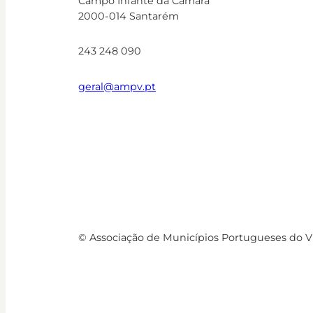
Campo Infante da Câmara
2000-014 Santarém
243 248 090
geral@ampv.pt
© Associação de Municípios Portugueses do 