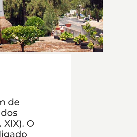
m de
 dos
 XIX). O
 ligado