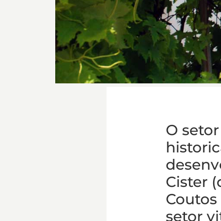
O setor
histori
desenv
Cister 
Coutos 
setor v