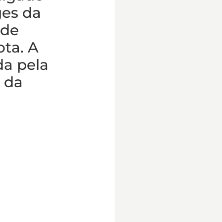
ges da
 de
ota. A
da pela
s da