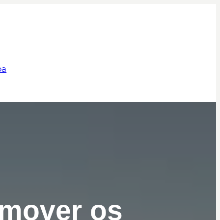
pa
omover os