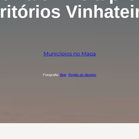
rritórios Vinhatei
Municípios no Mapa
Fotografia:
Beja
,
Região do Alentejo