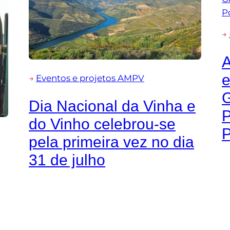
→
e
→
Eventos e projetos AMPV
G
Dia Nacional da Vinha e
P
do Vinho celebrou-se
P
pela primeira vez no dia
31 de julho