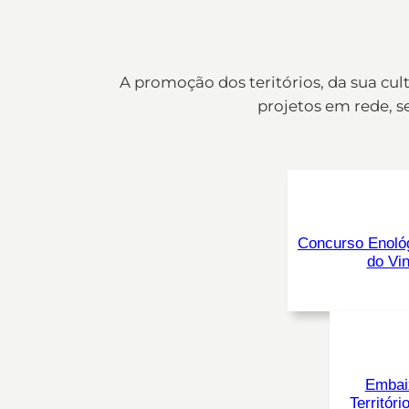
A promoção dos teritórios, da sua cu
projetos em rede, s
Concurso Enoló
do Vi
Embai
Territóri