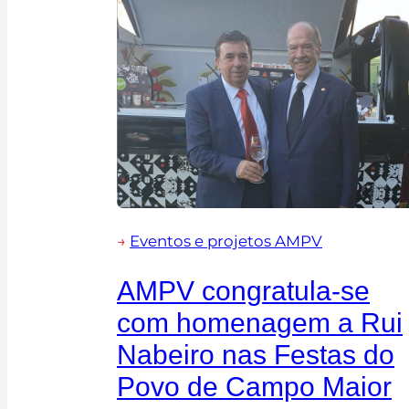
→
Eventos e projetos AMPV
AMPV congratula-se
com homenagem a Rui
Nabeiro nas Festas do
Povo de Campo Maior